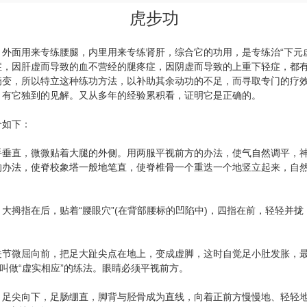
虎步功
面用来专练腰腿，内里用来专练肾肝，综合它的功用，是专练治“下元虚
症，因肝虚而导致的血不营经的腿疼症，因阴虚而导致的上重下轻症，都
病变，所以特立这种练功方法，以补助其余动功的不足，而寻取专门的疗
，有它独到的见解。又从多年的经验累积看，证明它是正确的。
如下：
直，微微贴着大腿的外侧。用两服平视前方的办法，使气自然调平，神
的办法，使脊校象塔一般地笔直，使脊椎骨一个重迭一个地竖立起来，自
指在后，贴着“腰眼穴”(在背部腰标的凹陷中)，四指在前，轻轻并拢，把
微屈向前，把足大趾尖点在地上，变成虚脚，这时自觉足小肚发胀，最胀
叫做“虚实相应”的练法。眼睛必须平视前方。
尖向下，足肠绷直，脚背与胫骨成为直线，向着正前方慢慢地、轻轻地