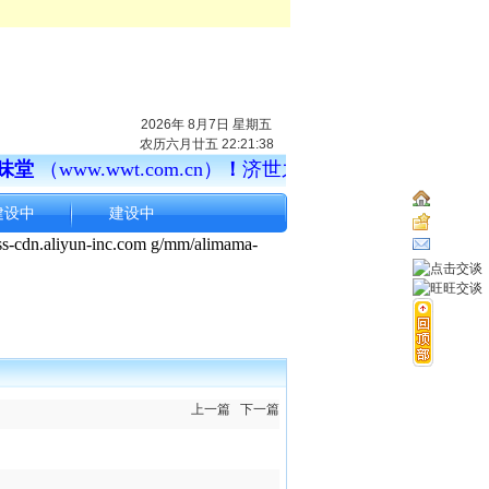
2026年 8月7日 星期五
农历六月廿五 22:21:38
味堂
（www.wwt.com.cn）
！
济世之道，莫先于医；疗病之
..
建设中
建设中
..
..
..
..
..
上一篇
下一篇