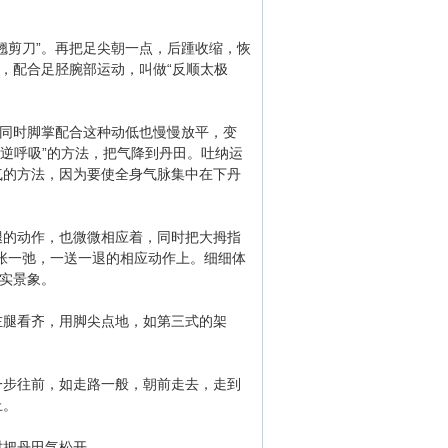
剪刀”。再把足尖朝一点，后踵收缩，恢
，配合足胫腕部运动，叫做“反顺太极
同时脚掌配合这种动低也慢慢放平，变
“逆呼吸”的方法，把气降到丹田。吐纳运
气的方法，因为要使全身气脉集中在下丹
的动作，也微微相应着，同时把大拇指
张一弛，一送一退的相应动作上。细细体
真实景象。
腿看齐，用脚尖点地，如第三式的架
步往前，如走路一般，朝前走去，走到
止。
把丹田气松开。