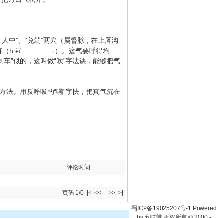
中”、“兑端”两穴（属督脉，在上唇沟
（h èí…………→）。这气要呼得均
车”似的，这叫做“吹”字法诀，能够把气
法。用反呼吸的“嘿”字快，把真气沉在
评论时间
页码 1/0
|<
<<
>>
>|
蜀ICP备19025207号-1
Powered
by
五味堂 版权所有
© 2000 -