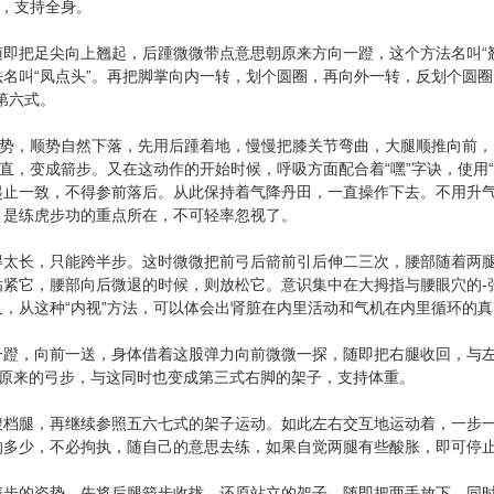
着，支持全身。
把足尖向上翘起，后踵微微带点意思朝原来方向一蹬，这个方法名叫“翘
名叫“凤点头”。再把脚掌向内一转，划个圆圈，再向外一转，反划个圆圈
第六式。
势，顺势自然下落，先用后踵着地，慢慢把膝关节弯曲，大腿顺推向前，
伸直，变成箭步。又在这动作的开始时候，呼吸方面配合着“嘿”字诀，使用
起止一致，不得参前落后。从此保持着气降丹田，一直操作下去。不用升
，是练虎步功的重点所在，不可轻率忽视了。
长，只能跨半步。这时微微把前弓后箭前引后伸二三次，腰部随着两腿
贴紧它，腰部向后微退的时候，则放松它。意识集中在大拇指与腰眼穴的-
，从这种“内视”方法，可以体会出肾脏在内里活动和气机在内里循环的
，向前一送，身体借着这股弹力向前微微一探，随即把右腿收回，与左
左脚原来的弓步，与这同时也变成第三式右脚的架子，支持体重。
腿，再继续参照五六七式的架子运动。如此左右交互地运动着，一步一
的多少，不必拘执，随自己的意思去练，如果自觉两腿有些酸胀，即可停
的姿势，先将后腿箭步收拢，还原站立的架子，随即把两手放下，同时