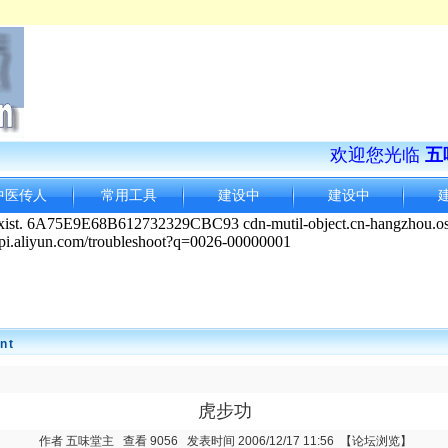
欢迎您光临
五
中医传人
常用工具
建设中
建设中
nt
虎步功
作者 五味堂主 查看 9056 发表时间 2006/12/17 11:56
【论坛浏览】