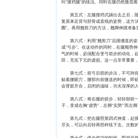
叫“搜裆腿”的练法。同时右腿仍然微屈
第五式：左腿搜裆式踢出去之后，随即
复原来足背与胫骨成直线的姿势，这方法
圈”。再用翘剪刀的方法，翘脚伸踵准备
第六式：利用“翘剪刀”后踵绷直的姿
成“弓步”。在这动作的同时，右腿顺势
气的时候，必须配合变弓箭步的动化，
田，充实下元的虚损。这一点非常重要
第七式：前弓后箭的步法，不可跨得太
贴着腰眼穴，腰部向前微送的时候，即
会肾脏开合，启闭的滋味，功夫深厚的人
第八式：将右腿的箭步，轻轻朝前一蹬
子，变成右胸“虚势”，左脚“实势”’而
第九式：把右腿照第四式伸直，起搜档
尽头，可以向后转再照样练下去。次数
第十式：停步停功的时候，即就弓箭步