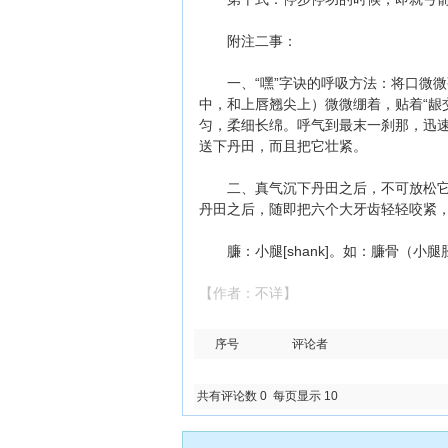
附注二事：
一、“嘿”字诀的呼吸方法：将口微微张
中，和上唇翘尖上）微微绷着，贴着“龈交
匀，柔细长绵。呼气到最末一刹那，迅速
送下丹田，而且把它壮紧。
二、真气沉下丹田之后，不可放松它，
丹田之后，随即把六个大牙齿轻轻咬紧
臁：小腿[shank]。如：臁骨（小
【作者：不详】
序号
评论者
共有评论数 0 每页显示 10