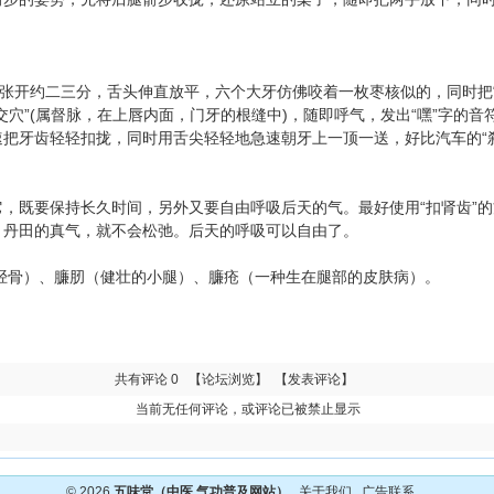
开约二三分，舌头伸直放平，六个大牙仿佛咬着一枚枣核似的，同时把“人
穴”(属督脉，在上唇内面，门牙的根缝中)，随即呼气，发出“嘿”字的音符
把牙齿轻轻扣拢，同时用舌尖轻轻地急速朝牙上一顶一送，好比汽车的“刹
既要保持长久时间，另外又要自由呼吸后天的气。最好使用“扣肾齿”的方
，丹田的真气，就不会松弛。后天的呼吸可以自由了。
腿胫骨）、臁肕（健壮的小腿）、臁疮（一种生在腿部的皮肤病）。
共有评论 0
【论坛浏览】
【发表评论】
当前无任何评论，或评论已被禁止显示
© 2026
五味堂（中医 气功普及网站）
关于我们
广告联系
.