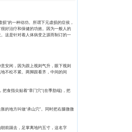
损”的一种动功。所谓下元虚损的症侯，
有很好治疗和保健的功效。因为一般人的
效。这是针对着人体病变之源而制订的一
意安闲，因为跟上视则气升，眼下视则
然地不松不紧。两脚跟看齐，中间的间
食指尖贴着“章门穴”(在季肋端)，把
的地方叫做“承山穴”。同时把右腿微微
朝前踢去，足掌离地约五寸，这名字