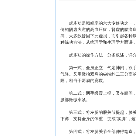
虎步功是峨嵋宗的六大专修功之一，外
例如阴虚火逆的高血压症，肾虚的腰痛
病，大多数皆因下元虚损，而引起各种
种练功方法，从病理学和生理学方面讲
虎步功的操作方法，分条叙述，详介
第一式，全身正立，气定神闲，双手垂
气降。又用微抬双肩的尖端约二三分高
隔，相当于两肩的宽度。
第二式：两手缓缓上提，叉在腰间，大拇
腰部微檄束紧。
第三式：将左腿的股关节提起，膝关节
下蹲，支持全身的体重，变成“实脚”，这
第四式：将左腿关节全部伸得笔直，足