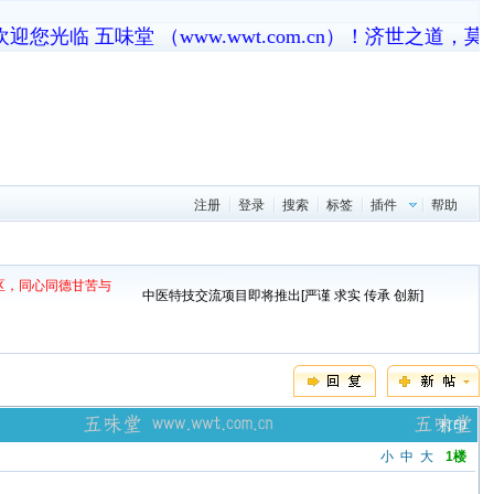
欢迎您光临
五味堂
（www.wwt.com.cn）
！济世之道，莫
注册
登录
搜索
标签
插件
帮助
灾区，同心同德甘苦与
中医特技交流项目即将推出[严谨 求实 传承 创新]
打印
小
中
大
1楼