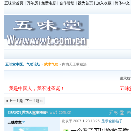
五味堂
首页
| 万年历 |
免费电影
| 合作赞助 |
设为首页
|
加入收藏
|
简体中文
五味堂中医、气功论坛
»
武术气功
» 内功天王掌秘法
道承岐
我是中国人，我不过圣诞！
五味
‹‹ 上一主题
|
下一主题 ››
[动功类] 内功天王掌秘法
发表于 2007-1-23 13:25
显示全部帖子
五味堂主
一个看了可以挽救无数