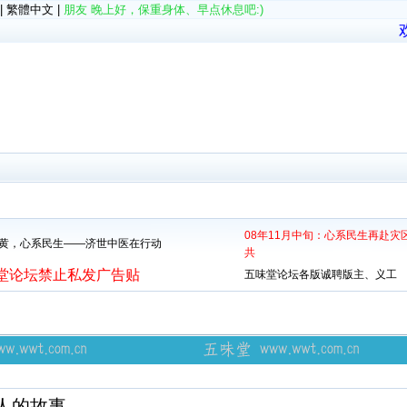
|
繁體中文
|
朋友 晚上好，保重身体、早点休息吧:)
08年11月中旬：心系民生再赴
黄，心系民生——济世中医在行动
共
堂论坛禁止私发广告贴
五味堂论坛各版诚聘版主、义工
人的故事