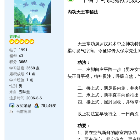
内功天王掌秘法
管理员
天王掌功属罗汉武术中之神功特技，
帖子
1991
柔可发气疗病。今征得传人保宗先生
精华
43
积分
3668
功法：
学习进度
3668 点
一、左脚向左平跨一步（男左女右）
累积成绩
91 点
头正目平视，精神贯注，呼吸自然，气
学术经验
1 点
性别
男
二、接上式，两足跟内旋，并夹胯
来自
五味堂
三、承上式，两手直掌向前推出，宽
注册时间
2006-8-6
四、接上式，屈肘回收，并转掌心
发短消息
加为好友
当前离线
以上功法宜早晚行之，一日两次，
功要：
1、要在空气新鲜的静室内练功，
2、要有信心，坚定信念，要有恒