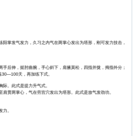
阳掌发气发力，久习之内气在两掌心发出为塔形，刚可发力技击，
手后伸，挺肘曲腕，手心斜下，肩腋莫松，四指并拢，拇指外分；
0—100天，再加练下式。
胸际。此式是提力升气式。
肩贯两掌心，气在劳宫穴发出为塔形。此式是放气发劲功。
发力。