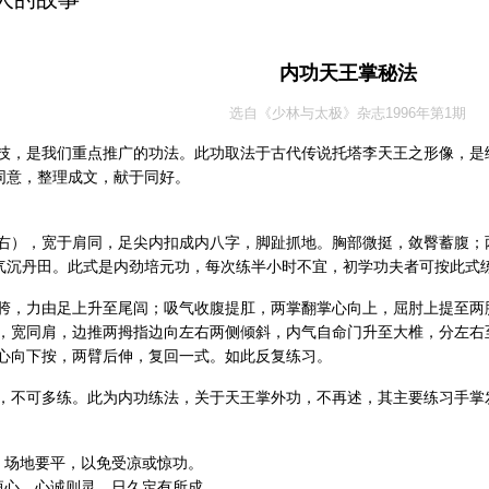
内功天王掌秘法
选自《少林与太极》杂志1996年第1期
是我们重点推广的功法。此功取法于古代传说托塔李天王之形像，是练
同意，整理成文，献于同好。
，宽于肩同，足尖内扣成内八字，脚趾抓地。胸部微挺，敛臀蓄腹；两
沉丹田。此式是内劲培元功，每次练半小时不宜，初学功夫者可按此式练3
，力由足上升至尾闾；吸气收腹提肛，两掌翻掌心向上，屈肘上提至两
同肩，边推两拇指边向左右两侧倾斜，内气自命门升至大椎，分左右至
向下按，两臂后伸，复回一式。如此反复练习。
不可多练。此为内功练法，关于天王掌外功，不再述，其主要练习手掌
场地要平，以免受凉或惊功。
心，心诚则灵，日久定有所成。