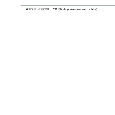
欢迎光临 五味堂中医、气功论坛 (http://www.wwt.com.cn/bbs/)